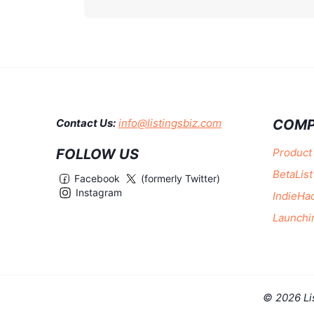
COMP
Contact Us:
info@listingsbiz.com
FOLLOW US
Product
BetaList
Facebook
(formerly Twitter)
Instagram
IndieHa
Launchi
© 2026 Li