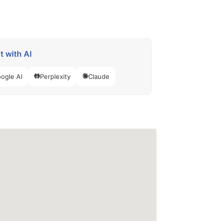
 with AI
ogle AI
Perplexity
Claude