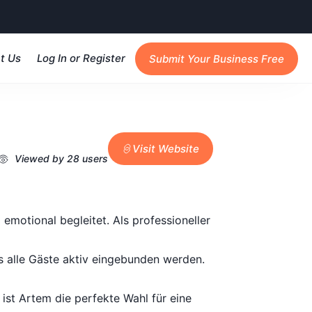
t Us
Log In or Register
Submit Your Business Free
Visit Website
Viewed by 28 users
motional begleitet. Als professioneller
s alle Gäste aktiv eingebunden werden.
st Artem die perfekte Wahl für eine