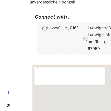
unvergessliche Hochzeit.
Connect with :
tisvvv0@gmail.com
01633715824
Ludwigstraß
Ludwigshaf
am Rhein,
67059