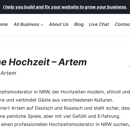
I help you build and fix your website to grow your business.
ome
All Business
About Us
Blog
Live Chat
Contac
ne Hochzeit – Artem
- Artem
itsmoderator in NRW, der Hochzeiten modern, stilvoll und e
re und verbindet Gäste aus verschiedenen Kulturen.
rt Artem auf Deutsch und Russisch und stellt sicher, das
ne peinliche Spiele, aber mit viel Gefühl und Erfahrung.
einen professionellen Hochzeitsmoderator in NRW suchen, i