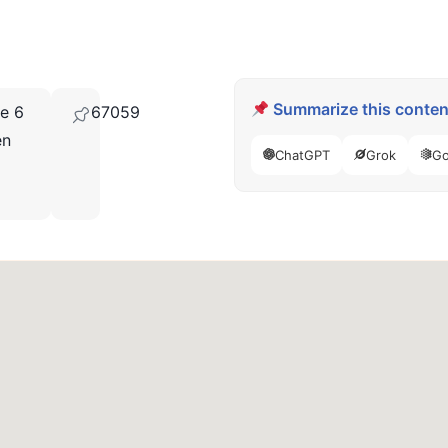
Summarize this content
e 6
67059
en
ChatGPT
Grok
Go